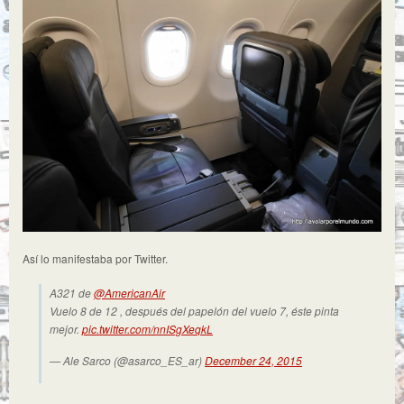
Así lo manifestaba por Twitter.
A321 de
@AmericanAir
Vuelo 8 de 12 , después del papelón del vuelo 7, éste pinta
mejor.
pic.twitter.com/nnISgXeqkL
— Ale Sarco (@asarco_ES_ar)
December 24, 2015